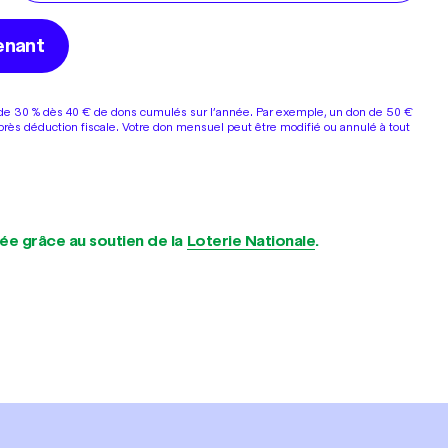
enant
 de 30 % dès 40 € de dons cumulés sur l’année. Par exemple, un don de 50 €
près déduction fiscale. Votre don mensuel peut être modifié ou annulé à tout
ée grâce au soutien de la
Loterie Nationale
.