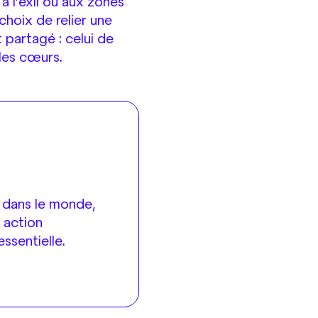
à l’exil ou aux zones
 choix de relier une
 partagé : celui de
 les cœurs.
s dans le monde,
e action
ssentielle.